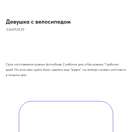
Девушка с велосипедом
336092039
ОФОРМИТЬ ЗАКАЗ
Срок изготовления шовных фотообоев 2 рабочих дня, а бесшовных 7 рабочих
дней. Но если вам нужно было сделать еще "вчера", мы всегда сможем изготовить
в течении дня.