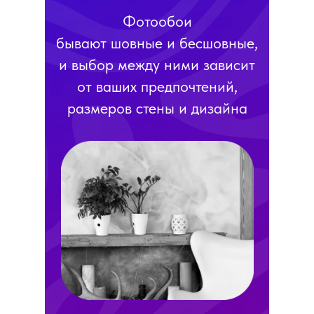
Фотообои
бывают шовные и бесшовные,
и выбор между ними зависит
от ваших предпочтений,
размеров стены и дизайна