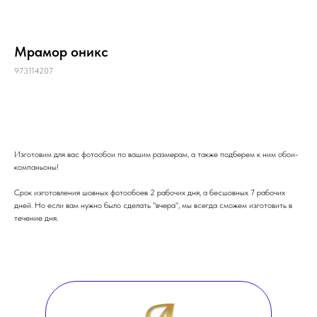
Мрамор оникс
973114207
ОФОРМИТЬ ЗАКАЗ
Изготовим для вас фотообои по вашим размерам, а также подберем к ним обои-
компаньоны!
Срок изготовления шовных фотообоев 2 рабочих дня, а бесшовных 7 рабочих
дней. Но если вам нужно было сделать "вчера", мы всегда сможем изготовить в
течение дня.