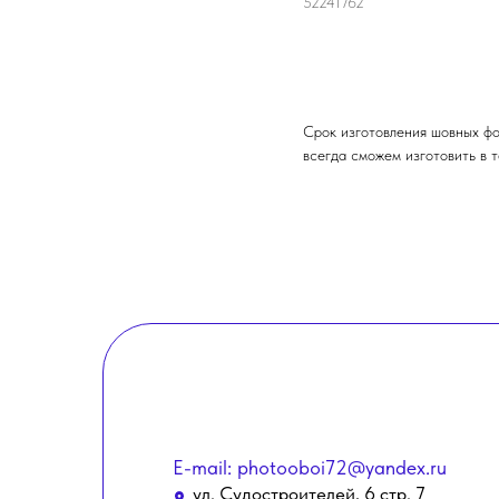
52241762
ОФОРМИТЬ ЗАКАЗ
Срок изготовления шовных фо
всегда сможем изготовить в т
E-mail: photooboi72@yandex.ru
ул. Судостроителей, 6 стр. 7