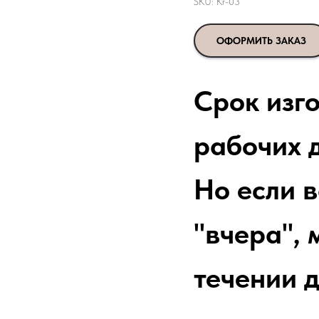
SKU:
Kr-03
ОФОРМИТЬ ЗАКАЗ
Срок изг
рабочих д
Но если 
"вчера", 
течении д