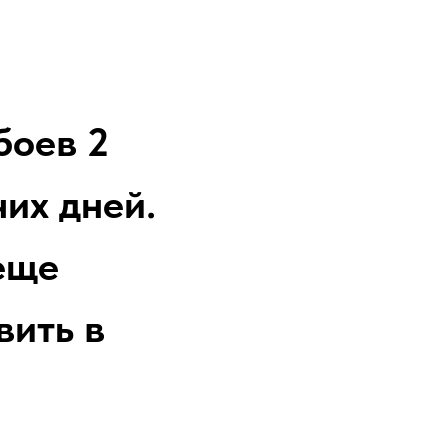
боев 2
их дней.
еще
вить в