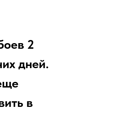
боев 2
их дней.
еще
вить в