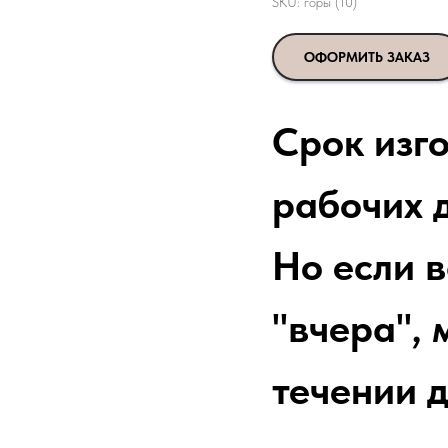
SKU:
горы (10)
ОФОРМИТЬ ЗАКАЗ
Срок изг
рабочих д
Но если 
"вчера", 
течении д