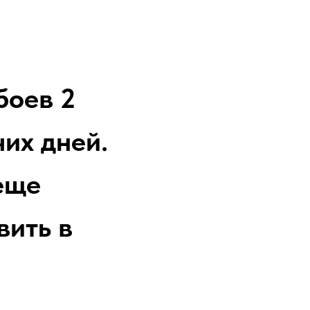
боев 2
их дней.
еще
вить в