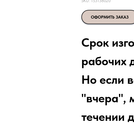
SKU:
153138020
ОФОРМИТЬ ЗАКАЗ
Срок изг
рабочих д
Но если 
"вчера", 
течении д