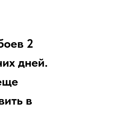
боев 2
их дней.
еще
вить в