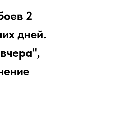
боев 2
их дней.
вчера",
ечение