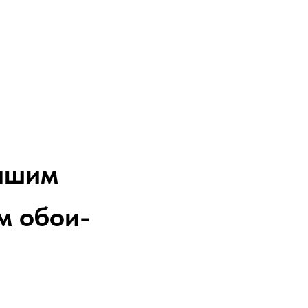
вашим
м обои-