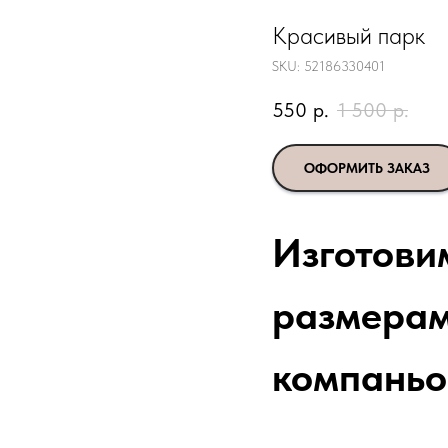
Красивый парк
SKU:
52186330401
550
р.
1 500
р.
ОФОРМИТЬ ЗАКАЗ
Изготови
размерам
компаньо