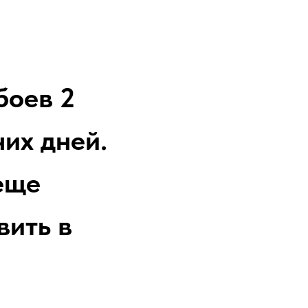
боев 2
их дней.
еще
вить в