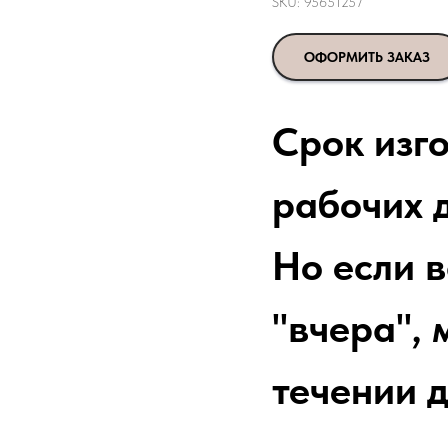
SKU:
95651257
ОФОРМИТЬ ЗАКАЗ
Срок изг
рабочих д
Но если 
"вчера", 
течении д